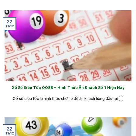
22
Th12
Xổ Số Siêu Tốc QQ88 – Hình Thức Ăn Khách Số 1 Hiện Nay
Xổ số siêu tốc là hình thức chơi lô đề ăn khách hàng đầu tại [...]
22
Th12