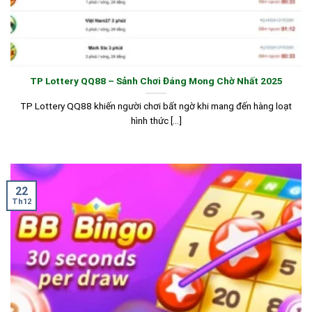
TP Lottery QQ88 – Sảnh Chơi Đáng Mong Chờ Nhất 2025
TP Lottery QQ88 khiến người chơi bất ngờ khi mang đến hàng loạt
hình thức [...]
22
Th12