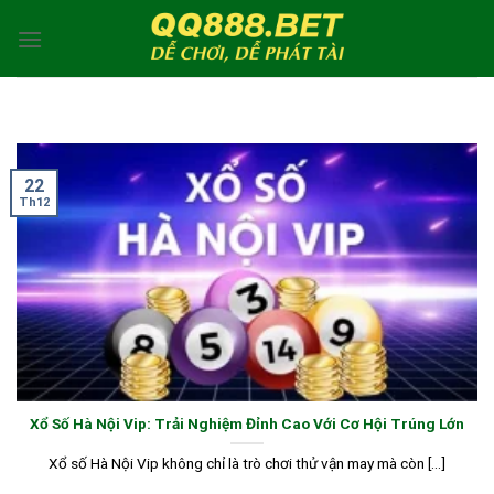
Skip
to
content
22
Th12
Xổ Số Hà Nội Vip: Trải Nghiệm Đỉnh Cao Với Cơ Hội Trúng Lớn
Xổ số Hà Nội Vip không chỉ là trò chơi thử vận may mà còn [...]