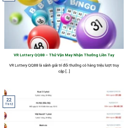
VR Lottery QQ88 – Thử Vận May Nhận Thưởng Liền Tay
VR Lottery QQ88 là sảnh giải trí đổi thưởng có hàng triệu lượt truy
cập [...]
22
Th12