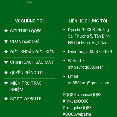
chơi.
VỀ CHÚNG TÔI
LIÊN HỆ CHÚNG TÔI
Địa chỉ: 1233 Đ. Hoàng
GỚI THIỆU QQ88
Sa, Phường 5, Tân Bình,
CEO Vincent Đỗ
Hồ Chí Minh, Việt Nam
Điện thoại: 0358753629
ĐIỀU KHOẢN ĐIỀU KIỆN
Website:
CHÍNH SÁCH BẢO MẬT
https://qq888.bet/
QUYỀN RIÊNG TƯ
Email:
qq888.bet@gmail.com
MIỄN TRỪ TRÁCH
NHIỆM
#QQ88 #nhacaiQQ88
SƠ ĐỒ WEBSITE
#linkvaoQQ88
#trangchuQQ88
#QQ88website