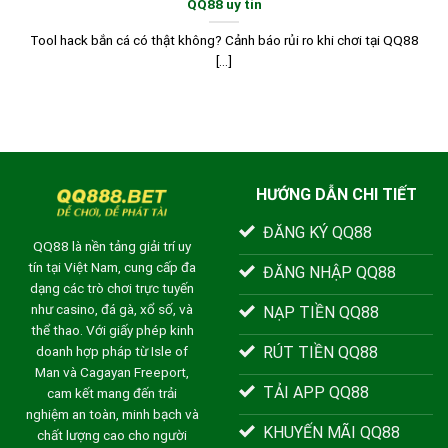
QQ88 uy tín
Tool hack bắn cá có thật không? Cảnh báo rủi ro khi chơi tại QQ88
[...]
HƯỚNG DẪN CHI TIẾT
ĐĂNG KÝ QQ88
QQ88
là nền tảng giải trí uy
tín tại Việt Nam, cung cấp đa
ĐĂNG NHẬP QQ88
dạng các trò chơi trực tuyến
như casino, đá gà, xổ số, và
NẠP TIỀN QQ88
thể thao. Với giấy phép kinh
doanh hợp pháp từ Isle of
RÚT TIỀN QQ88
Man và Cagayan Freeport,
TẢI APP QQ88
cam kết mang đến trải
nghiệm an toàn, minh bạch và
KHUYẾN MÃI QQ88
chất lượng cao cho người